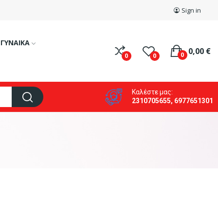
Sign in
ΓΥΝΑΙΚΑ
0,00 €
0
0
0
Καλέστε μας:
2310705655, 6977651301