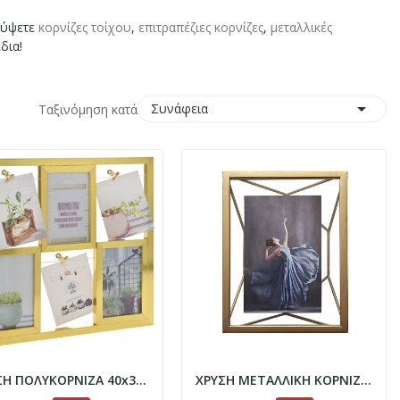
λύψετε
κορνίζες τοίχου
,
επιτραπέζιες κορνίζες
,
μεταλλικές
δια!

Συνάφεια
Ταξινόμηση κατά:
ΧΡΥΣΗ ΠΟΛΥΚΟΡΝΙΖΑ 40x36EK ΓΙΑ 6 ΦΩΤΟ
ΧΡΥΣΗ ΜΕΤΑΛΛΙΚΗ ΚΟΡΝΙΖΑ 23x18x8EK