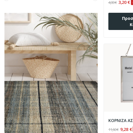
3,20 €
4,00 €
Προσ
Κ
9,28 €
11,60 €