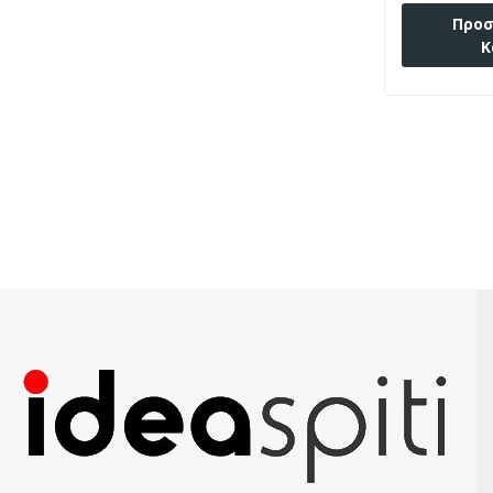
Προσ
Κ