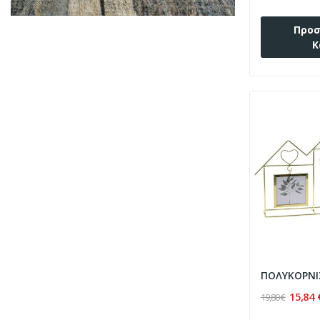
Προσ
Κ
15,84 
19,80 €