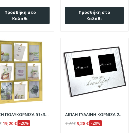
Προσθήκη στο
Προσθήκη στο
Καλάθι
Καλάθι
ΧΡΥΣΗ ΠΟΛΥΚΟΡΝΙΖΑ 51x39EK ΓΙΑ 9 ΦΩΤΟ
ΔΙΠΛΗ ΓΥΑΛΙΝΗ ΚΟΡΝΙΖΑ 29x20EK YOU ARE BEAUTIFUL
19,20 €
-20%
9,28 €
-20%
€
11,60 €