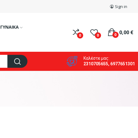
Sign in
ΓΥΝΑΙΚΑ
0,00 €
0
0
0
Καλέστε μας:
2310705655, 6977651301