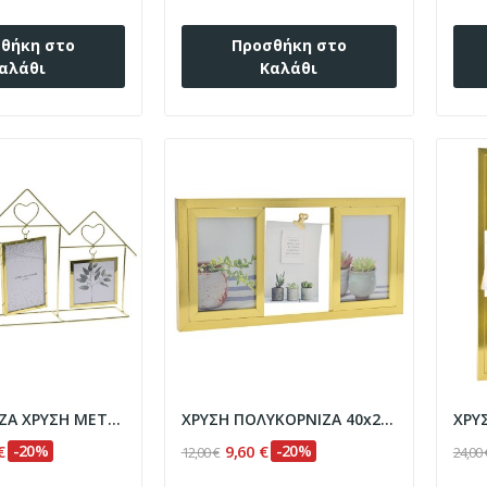
θήκη στο
Προσθήκη στο
αλάθι
Καλάθι
ΠΟΛΥΚΟΡΝΙΖΑ ΧΡΥΣΗ ΜΕΤΑΛΛΙΚΗ ΜΕ ΓΥΑΛΙ 50x8X28EK
ΧΡΥΣΗ ΠΟΛΥΚΟΡΝΙΖΑ 40x20EK ΓΙΑ 3 ΦΩΤΟ
€
-20%
9,60 €
-20%
12,00 €
24,00 