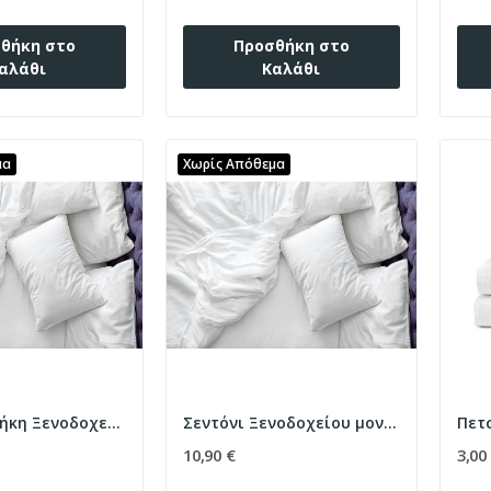
θήκη στο
Προσθήκη στο
αλάθι
Καλάθι
μα
Χωρίς Απόθεμα
Μαξιλαροθήκη Ξενοδοχείου Oxford Lucid Percale...
Σεντόνι Ξενοδοχείου μονό Lucid Percale CVC...
10,90 €
3,00