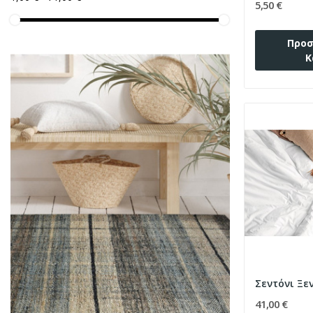
5,50 €
Προσ
Κ
41,00 €