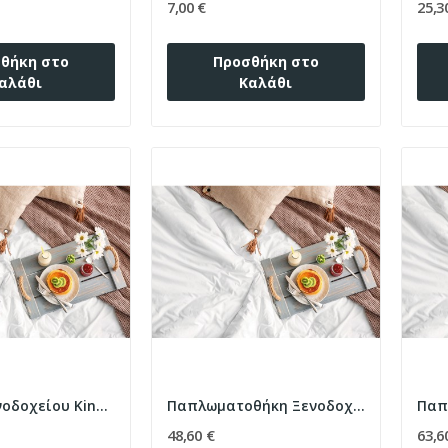
7,00 €
25,3
θήκη στο
Προσθήκη στο
αλάθι
Καλάθι
Σεντόνι Ξενοδοχείου King size 5-Star 300tc...
Παπλωματοθήκη Ξενοδοχείου μονή 5-Star 300tc...
48,60 €
63,6