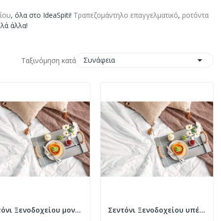
ίου
, όλα στο IdeaSpiti!
Τραπεζομάντηλο επαγγελματικό
,
ροτόντα
λά άλλα!

Συνάφεια
Ταξινόμηση κατά:
Σεντόνι Ξενοδοχείου μονό 5-Star 300tc Satin...
Σεντόνι Ξενοδοχείου υπέρδιπλο 5-Star 300tc...