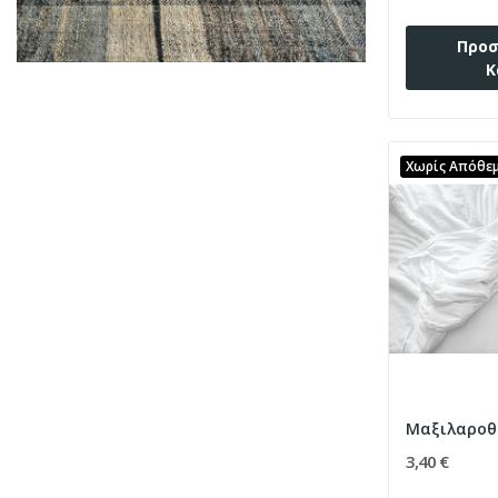
Προσ
Κ
Χωρίς Απόθε
3,40 €