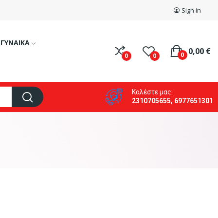
Sign in
ΓΥΝΑΙΚΑ
0,00 €
0
0
0
Καλέστε μας:
2310705655, 6977651301