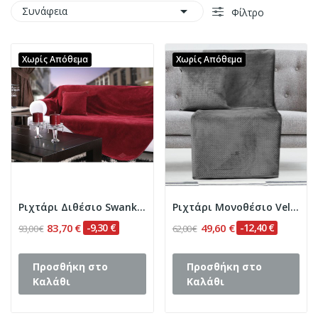

Συνάφεια
Φίλτρο
Χωρίς Απόθεμα
Χωρίς Απόθεμα
Ριχτάρι Διθέσιο Swank 180x250 Art 8114 Διθέσιο...
Ριχτάρι Μονοθέσιο Velvety 180x170 Art 8351 Γκρι...
83,70 €
-9,30 €
49,60 €
-12,40 €
93,00 €
62,00 €
Προσθήκη στο
Προσθήκη στο
Καλάθι
Καλάθι