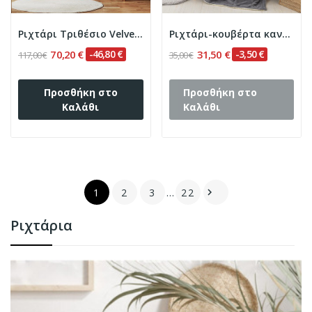
Ριχτάρι Τριθέσιο Velvety 180x300 Art 8413...
Ριχτάρι-κουβέρτα καναπέ Addictive Art 8401...
70,20 €
-46,80 €
31,50 €
-3,50 €
117,00 €
35,00 €
Προσθήκη στο
Προσθήκη στο
Καλάθι
Καλάθι
1
2
3
…
22

Ριχτάρια