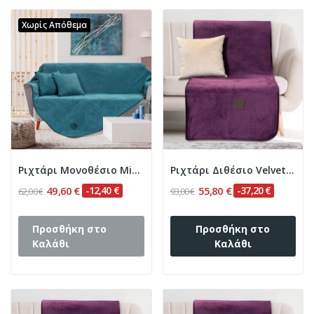
Χωρίς Απόθεμα
Ριχτάρι Μονοθέσιο Micro velour 180x170 Art 8406...
Ριχτάρι Διθέσιο Velvety 180x250 Art 8411 Μωβ...
49,60 €
-12,40 €
55,80 €
-37,20 €
62,00 €
93,00 €
Προσθήκη στο
Προσθήκη στο
Καλάθι
Καλάθι